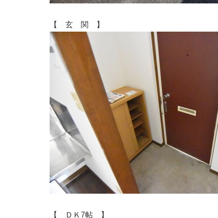
【 玄 関 】
【 ＤＫ7帖 】