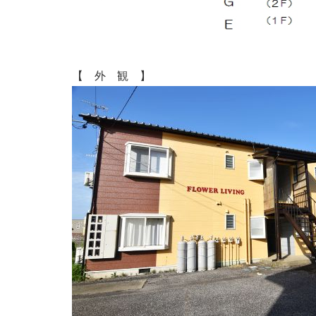
【 外 観 】