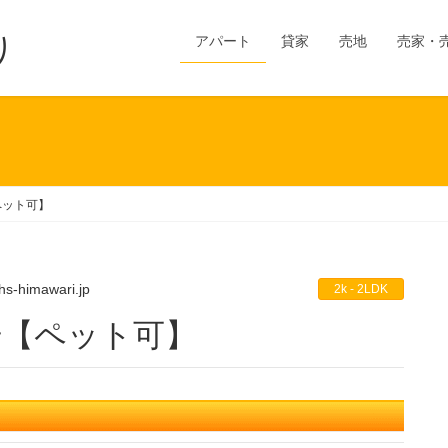
り
アパート
貸家
売地
売家・
ペット可】
hs-himawari.jp
2k - 2LDK
号【ペット可】