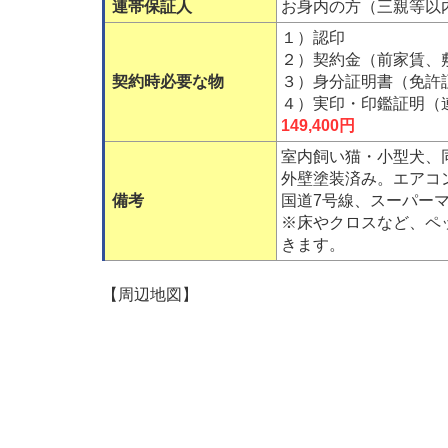
連帯保証人
お身内の方（三親等以
１）認印
２）契約金（前家賃、
契約時必要な物
３）身分証明書（免許
４）実印・印鑑証明（
149,400円
室内飼い猫・小型犬、
外壁塗装済み。エアコ
備考
国道7号線、スーパー
※床やクロスなど、ペ
きます。
【周辺地図】