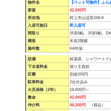
物件名
【ペット可物件】ふらわ
家賃
42,000円
所在地
村上市山辺里348-9
入居可能日
即入居可
間取り
洋室6帖、洋室6帖、DK7
構造
木造2階建
築年数
H4年築
設備
給湯器、シャワートイ
下水道料金
借り主負担
区費
別途200円
駐車料金
2台分込み
火災保険（2年）
19,000円～
敷金
42,000円
仲介料
46,200円
（税込）