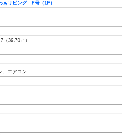
ぁリビング F号（1F）
（39.70㎡）
レ、エアコン